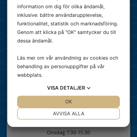
information om dig för olika ändamål,
Adress
inklusive: bättre användarupplevelse,
Stora Södergatan 17
funktionalitet, statistik och marknadsföring.
222 23 Lund
Genom att klicka på "OK" samtycker du till
dessa ändamål.
Kontakt
Läs mer om vår användning av cookies och
Telefon: 046-211 36 85 /
0722472413
behandling av personuppgifter på vår
Mail:
tandlakarnaicentrum@gmail.com
webbplats.
Joursamverkan lördag och söndag:
Ring 1177 mellan 10.00-12.00.
VISA
DETALJER
JA
NEJ
OK
JA
NEJ
Öppettider
NÖDVÄNDIG
INSTÄLLNINGAR
AVVISA ALLA
Måndag 7:30-17:00
JA
NEJ
Tisdag 7:30-16:00
JA
NEJ
Onsdag 7:30-15:30
MARKNADSFÖRING
STATISTIK